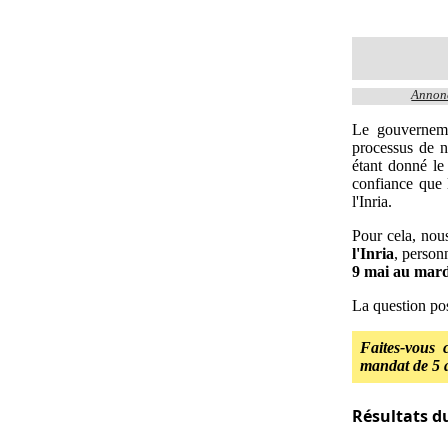
Annonc
Le gouverneme
processus de n
étant donné le 
confiance que 
l'Inria.
Pour cela, nou
l'Inria
, person
9 mai au mard
La question pos
Faites-vous 
mandat de 5 
Résultats d