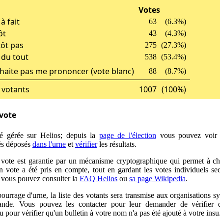
Votes
à fait
63
(6.3%)
ôt
43
(4.3%)
tôt pas
275
(27.3%)
 du tout
538
(53.4%)
uhaite pas me prononcer (vote blanc)
88
(8.7%)
votants
1007
(100%)
 vote
té gérée sur Helios; depuis la
page de l'élection
vous pouvez voir 
rés déposés
dans l'urne
et
vérifier
les résultats.
 vote est garantie par un mécanisme cryptographique qui permet à c
n vote a été pris en compte, tout en gardant les votes individuels sec
, vous pouvez consulter la
FAQ Helios
ou
sa page Wikipedia
.
bourrage d'urne, la liste des votants sera transmise aux organisations s
ande. Vous pouvez les contacter pour leur demander de vérifier q
ou pour vérifier qu'un bulletin à votre nom n'a pas été ajouté à votre insu