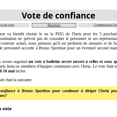
Vote de confiance
e du vote
Communiqué de 
Résultats
nt va bientôt choisir le ou la PDG de l'Inria pour les 5 prochai
omination ne prévoit pas de consulter le personnel ni ses représenta
contexte actuel, nous pensons qu'il est pertinent de mesurer et de fai
le personnel accorde à Bruno Sportisse pour un éventuel second mand
s avons organisé
un vote à bulletin secret ouvert à celles et ceux qu
nels Inria ou membres d'équipes communes avec l'Inria. Le vote était 
i 16 mai
inclus.
ée était la suivante:
confiance à Bruno Sportisse pour continuer à diriger l'Inria p
ans?
u vote