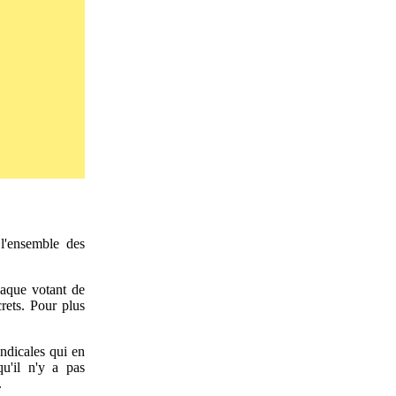
l'ensemble des
haque votant de
rets. Pour plus
yndicales qui en
u'il n'y a pas
.