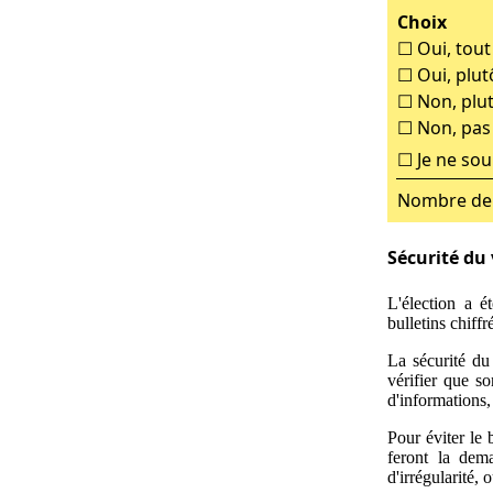
Choix
Oui, tout 
Oui, plut
Non, plu
Non, pas
Je ne so
Nombre de 
Sécurité du
L'élection a é
bulletins chiff
La sécurité du
vérifier que so
d'informations
Pour éviter le 
feront la dem
d'irrégularité, 