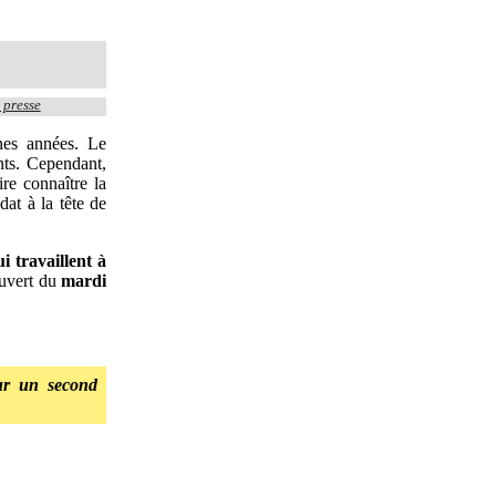
presse
nes années. Le
nts. Cependant,
re connaître la
at à la tête de
i travaillent à
ouvert du
mardi
our un second